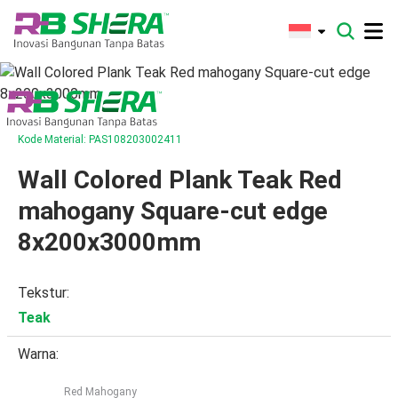
Lewati ke konten
Kode Material: PAS108203002411
Wall Colored Plank Teak Red
mahogany Square-cut edge
8x200x3000mm
Tekstur:
Teak
Warna:
Red Mahogany