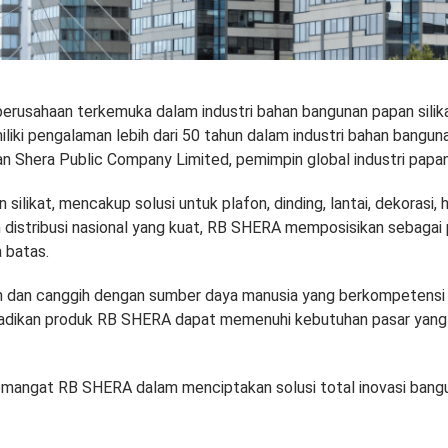
rusahaan terkemuka dalam industri bahan bangunan papan silik
iliki pengalaman lebih dari 50 tahun dalam industri bahan bangu
an Shera Public Company Limited, pemimpin global industri papan
likat, mencakup solusi untuk plafon, dinding, lantai, dekorasi, h
an distribusi nasional yang kuat, RB SHERA memposisikan sebagai 
 batas.
n dan canggih dengan sumber daya manusia yang berkompetensi t
 menjadikan produk RB SHERA dapat memenuhi kebutuhan pasar yang
angat RB SHERA dalam menciptakan solusi total inovasi bang