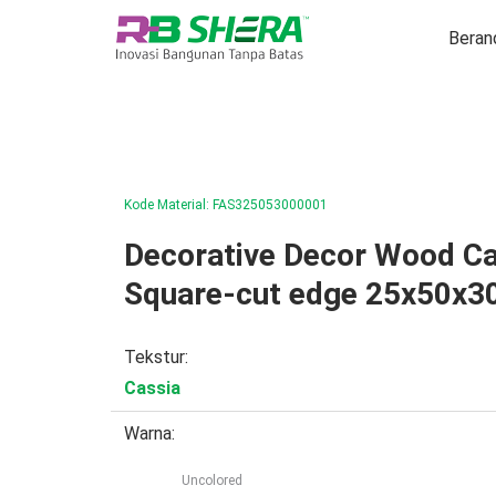
Lewati ke konten
Beran
Kode Material: FAS325053000001
Decorative Decor Wood Ca
Square-cut edge 25x50x
Tekstur:
Cassia
Warna:
Uncolored