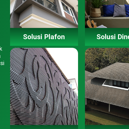
Solusi Plafon
Solusi Din
k
a
si