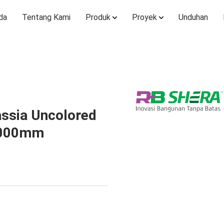
da
Tentang Kami
Produk
Proyek
Unduhan
ssia Uncolored
3000mm